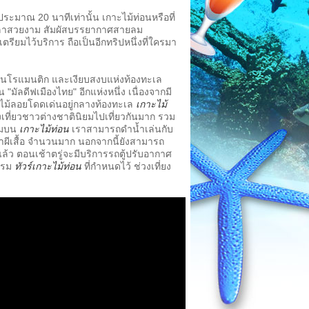
ระมาณ 20 นาทีเท่านั้น เกาะไม้ท่อนหรือที่
ะปลาสวยงาม สัมผัสบรรยากาศสายลม
ียมไว้บริการ ถือเป็นอีกทริปหนึ่งที่ใครมา
แสนโรแมนติก และเงียบสงบแห่งท้องทะเล
ัลดีฟเมืองไทย" อีกแห่งหนึ่ง เนื่องจากมี
นไม้ลอยโดดเด่นอยู่กลางท้องทะเล
เกาะไม้
งเที่ยวชาวต่างชาตินิยมไปเที่ยวกันมาก รวม
รรมบน
เกาะไม้ท่อน
เราสามารถดำน้ำเล่นกับ
ผีเสื้อ จำนวนมาก นอกจากนี้ยังสามารถ
้ว ตอนเช้าตรู่จะมีบริการรถตู้ปรับอากาศ
กรม
ทัวร์เกาะไม้ท่อน
ที่กำหนดไว้ ช่วงเที่ยง