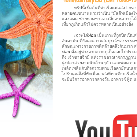
*เปิดให้บริการทุกวัน (เวลา 10:00-15:3
ทริปนี้เริ่มต้นที่ท่าเรือแพแสง Love A
หลายคนขนานนามว่าเป็น "มัลดีฟเมืองไ
แสงแดด ชายหาดขาวละเอียดบนเกาะไม้ท่อน 
เที่ยวภูเก็ตแล้วไม่ควรพลาดเป็นอย่างยิ่ง
เกาะไม้ท่อน
เป็นเกาะที่ถูกปิดเป็
อันดามัน ที่ยังคงความสมบูรณ์ของธรรมชา
ลักษณะทางกายภาพที่คล้ายคลึงกันมาก ส่
ท่อน
ตั้งอยู่ห่างจากเกาะภูเก็ตออกไปประ
ถึง เจ้าชายจิกมี แห่งราชอาณาจักรภูฏาน 
ฝูงปลาสวยงามนับล้านๆตัว และชมความสว
เพลิดเพลินกับกิจกรรมพายเรือคายัคบนเ
ไปรับคุณถึงที่พักเพื่อมาส่งที่ท่าเทียบเร
จะมีบริการอาหารกลางวัน อาหารซีฟู้ด แล