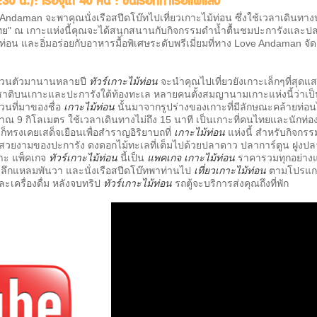
0 น.): เรือจุได้ 40 คน : ขึ้นเรือที่ท่าเรือแพแสง
ndaman จะพาคุณนั่งเรือสปีดโบ๊ทไปเที่ยวเกาะไม้ท่อน ซึ่งใช้เวลาเดินทางป
ทย" ณ เกาะแห่งนี้คุณจะได้สนุกสนานกับกิจกรรมดำน้ำตื้นชมปะการังแล
และอิ่มอร่อยกับอาหารมื้อพิเศษระดับพรีเมี่ยมที่ทาง Love Andaman จัดเตร
นส่วนตัวมานานหลายปี
ทัวร์เกาะไม้ท่อน
จะนำคุณไปเที่ยวยังเกาะเล็กๆที่สุด
ติบนเกาะและปะการังใต้ท้องทะเล หลายคนตั้งสมญานามเกาะแห่งนี้ว่าเป็น "ม
วนที่มาของชื่อ
เกาะไม้ท่อน
นั้นมาจากรูปร่างของเกาะที่มีลักษณะคล้ายท่อ
มาณ 9 กิโลเมตร ใช้เวลาเดินทางไม่ถึง 15 นาที เป็นเกาะที่คนไทยและนักท่อ
ก็ทรงเคยเสด็จเยือนเพื่อสำราญอิริยาบถที่
เกาะไม้ท่อน
แห่งนี้ สำหรับกิจก
ยงามของปะการัง ดงดอกไม้ทะเลที่เต็มไปด้วยปลาดาว ปลาการ์ตูน ฝูงปลา
กาะ แพ็คเกจ
ทัวร์เกาะไม้ท่อน
นี้เป็น
แพคเกจ เกาะไม้ท่อน
ราคารวมทุกอย่างแล
ือน้ำลึกแหลมพันวา และนั่งเรือสปีดโบ๊ทพาท่านไป
เที่ยวเกาะไม้ท่อน
ตามโปรแ
ะเครื่องดื่ม หลังจบทริป
ทัวร์เกาะไม้ท่อน
รถตู้จะบริการส่งคุณถึงที่พัก