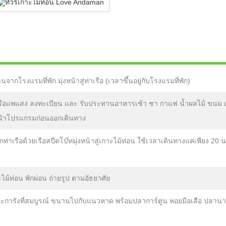
จากโรงแรมที่พัก มุ่งหน้าสู่ท่าเรือ (เวลาขึ้นอยู่กับโรงแรมที่พัก)
าเรือแพแสง ลงทะเบียน และ รับประทานอาหารเช้า ชา กาแฟ น้ำผลไม้ ขนม 
นะนำโปรแกรมก่อนออกเดินทาง
่าเรือด้วยเรือสปีดโบ๊ทมุ่งหน้าสู่เกาะไม้ท่อน ใช้เวลาเดินทางแค่เพียง 20 น
ไม้ท่อน พักผ่อน ถ่ายรูป ตามอัธยาศัย
การังที่สมบูรณ์ ขนานไปกับแนวหาด พร้อมปลาการ์ตูน หอยมือเสือ ปลาน